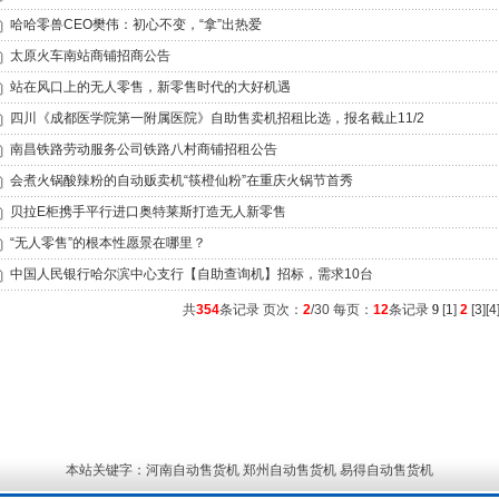
哈哈零兽CEO樊伟：初心不变，“拿”出热爱
太原火车南站商铺招商公告
站在风口上的无人零售，新零售时代的大好机遇
四川《成都医学院第一附属医院》自助售卖机招租比选，报名截止11/2
南昌铁路劳动服务公司铁路八村商铺招租公告
会煮火锅酸辣粉的自动贩卖机“筷橙仙粉”在重庆火锅节首秀
贝拉E柜携手平行进口奥特莱斯打造无人新零售
“无人零售”的根本性愿景在哪里？
中国人民银行哈尔滨中心支行【自助查询机】招标，需求10台
共
354
条记录 页次：
2
/30 每页：
12
条记录
9
[
1
]
2
[
3
][
4
本站关键字：河南自动售货机 郑州自动售货机 易得自动售货机