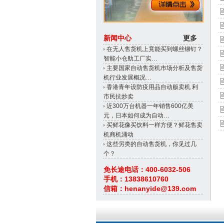
新闻中心
更多
在无人售货机上竟能买到螺丝铆钉？
智能小仓助工厂实…
主要国家自动售货机市场分析及售货
机行业发展概况…
香港青年设防疫用品自动贩卖机 利
市民抗炒卖
近300万台机器一年销售600亿美
元，日本如何成为自动…
买鲜花像买饮料一样方便？鲜花售卖
机商机涌动
这些另类的自动售货机，你见过几
个？
免长途电话：400-6032-506
手机：13838610760
信箱：henanyide@139.com