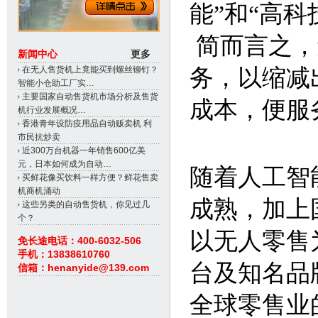
能”和“高科
简而言之，
新闻中心
更多
在无人售货机上竟能买到螺丝铆钉？
务，以缩减
智能小仓助工厂实…
主要国家自动售货机市场分析及售货
成本，便服
机行业发展概况…
香港青年设防疫用品自动贩卖机 利
市民抗炒卖
近300万台机器一年销售600亿美
元，日本如何成为自动…
随着人工智
买鲜花像买饮料一样方便？鲜花售卖
机商机涌动
成熟，加上
这些另类的自动售货机，你见过几
个？
以无人零售
免长途电话：400-6032-506
手机：13838610760
台及知名品
信箱：henanyide@139.com
全球零售业