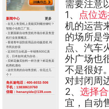
需要注意
1、
点位选
新闻中心
更多
机的运营
在无人售货机上竟能买到螺丝铆钉？
智能小仓助工厂实…
的场所是
主要国家自动售货机市场分析及售货
机行业发展概况…
香港青年设防疫用品自动贩卖机 利
点、汽车
市民抗炒卖
近300万台机器一年销售600亿美
外广场也
元，日本如何成为自动…
买鲜花像买饮料一样方便？鲜花售卖
机商机涌动
不是很好
这些另类的自动售货机，你见过几
个？
对封闭周
免长途电话：400-6032-506
手机：13838610760
2、
选择合
信箱：henanyide@139.com
宜，自动