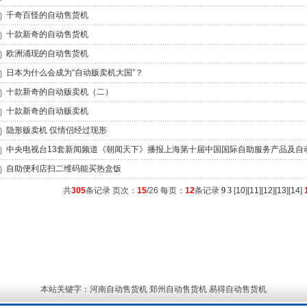
千奇百怪的自动售货机
十款新奇的自动售货机
欧洲涌现的自动售货机
日本为什么会成为“自动贩卖机大国”？
十款新奇的自动贩卖机（二）
十款新奇的自动贩卖机
隐形贩卖机 仅情侣经过现形
中央电视台13套新闻频道《朝闻天下》播报上海第十届中国国际自助服务产品及自
自助便利店扫二维码能买热盒饭
共
305
条记录 页次：
15
/26 每页：
12
条记录
9
3
[
10
][
11
][
12
][
13
][
14
]
本站关键字：河南自动售货机 郑州自动售货机 易得自动售货机