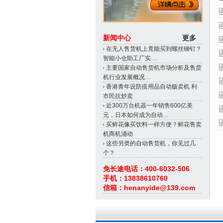
新闻中心
更多
在无人售货机上竟能买到螺丝铆钉？
智能小仓助工厂实…
主要国家自动售货机市场分析及售货
机行业发展概况…
香港青年设防疫用品自动贩卖机 利
市民抗炒卖
近300万台机器一年销售600亿美
元，日本如何成为自动…
买鲜花像买饮料一样方便？鲜花售卖
机商机涌动
这些另类的自动售货机，你见过几
个？
免长途电话：400-6032-506
手机：13838610760
信箱：henanyide@139.com